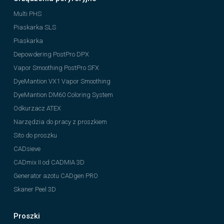
Multi PHS
Piaskarka SLS
Piaskarka
Depowdering PostPro DPX
Vapor Smoothing PostPro SFX
DyeMantion VX1 Vapor Smoothing
DyeMantion DM60 Coloring System
Odkurzacz ATEX
Narzędzia do pracy z proszkiem
Sito do proszku
CADsieve
CADmix II od CADMIA 3D
Generator azotu CADgen PRO
Skaner Peel 3D
Proszki