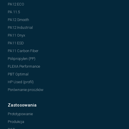
PA12 ECO
PA 11.5
PA12 Smooth
PA12 Industrial
PA11 Onyx
PA11 ESD
PA11 Carbon Fiber
Polipropylen (PP)
FLEXA Performance
PBT Optimal
HP Used (profil)
Porównanie proszków
Zastosowania
Prototypowanie
Produkcja