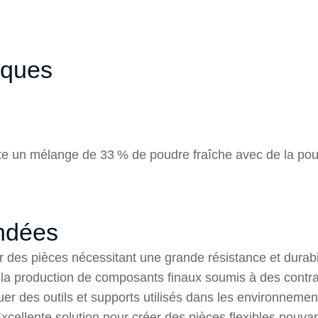
iques
te un mélange de 33 % de poudre fraîche avec de la pou
ndées
er des pièces nécessitant une grande résistance et durabil
 la production de composants finaux soumis à des contr
quer des outils et supports utilisés dans les environneme
xcellente solution pour créer des pièces flexibles pouv