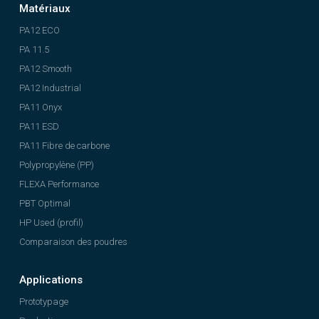
Matériaux
PA12 ECO
PA 11.5
PA12 Smooth
PA12 Industrial
PA11 Onyx
PA11 ESD
PA11 Fibre de carbone
Polypropylène (PP)
FLEXA Performance
PBT Optimal
HP Used (profil)
Comparaison des poudres
Applications
Prototypage