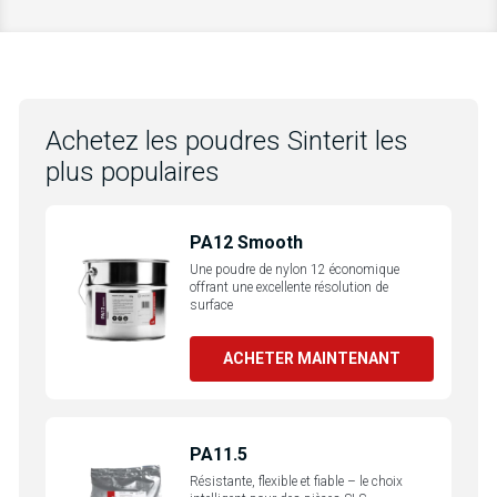
Achetez les poudres Sinterit les
plus populaires
PA12 Smooth
Une poudre de nylon 12 économique
offrant une excellente résolution de
surface
ACHETER MAINTENANT
PA11.5
Résistante, flexible et fiable – le choix