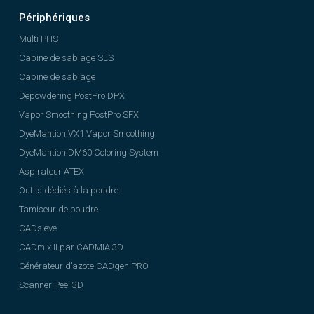
Périphériques
Multi PHS
Cabine de sablage SLS
Cabine de sablage
Depowdering PostPro DPX
Vapor Smoothing PostPro SFX
DyeMantion VX1 Vapor Smoothing
DyeMantion DM60 Coloring System
Aspirateur ATEX
Outils dédiés à la poudre
Tamiseur de poudre
CADsieve
CADmix II par CADMIA 3D
Générateur d’azote CADgen PRO
Scanner Peel 3D