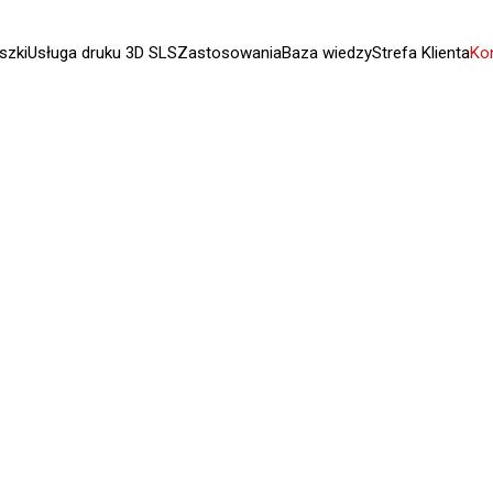
szki
Usługa druku 3D SLS
Zastosowania
Baza wiedzy
Strefa Klienta
Ko