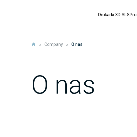
Drukarki 3D SLS
Pro
»
Company
»
O nas
O nas