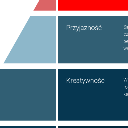
Przyjazność
Si
cz
be
ws
Kreatywność
Wy
ro
k