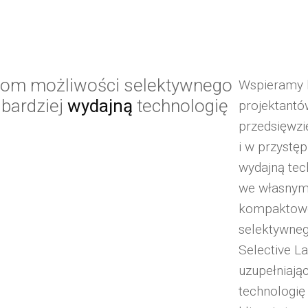
tom możliwości selektywnego
Wspieramy k
jbardziej
wydajną
technologię
projektantó
przedsięwzię
i w przystęp
wydajną tec
we własnym 
kompaktowe 
selektywneg
Selective La
uzupełniając
technologię