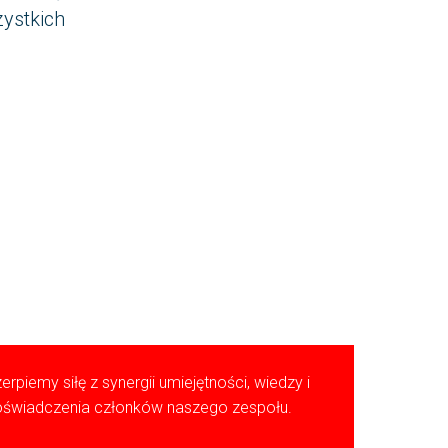
ystkich
.
erpiemy siłę z synergii umiejętności, wiedzy i
świadczenia członków naszego zespołu.