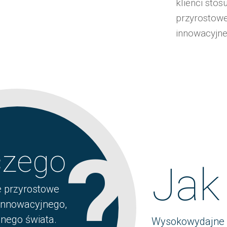
klienci stos
przyrostoweg
innowacyjne
?
czego
Jak
 przyrostowe
 innowacyjnego,
nego świata.
Wysokowydajne