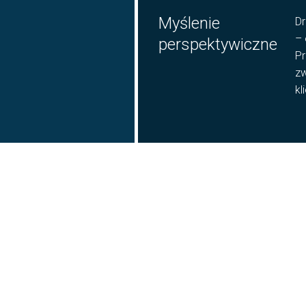
Myślenie
Dr
– 
perspektywiczne
Pr
zw
kl