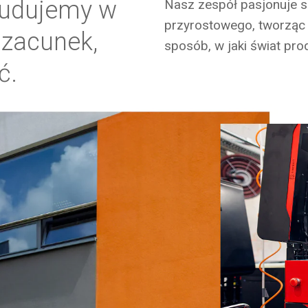
stadium firmy początkuj
budujemy w
Nasz zespół pasjonuje s
poświęciła się podążaniu
przyrostowego, tworząc 
szacunek,
wszelkich starań, aby sta
sposób, w jaki świat pro
produkcyjną, jaką jest dzi
ć.