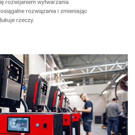
ącej. Od momentu powstania Sinterit
ię rozwijaniem wytwarzania
 realną ścieżką ewolucyjną i dołożyła
osiągalne rozwiązania i zmieniając
ć się profesjonalną i dojrzałą firmą
dukuje rzeczy.
siaj.