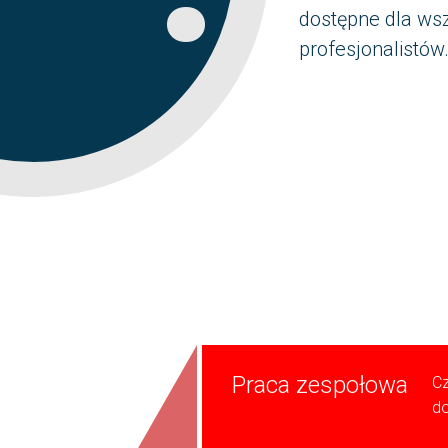
dostępne dla wsz
profesjonalistów
Praca zespołowa
Cz
do