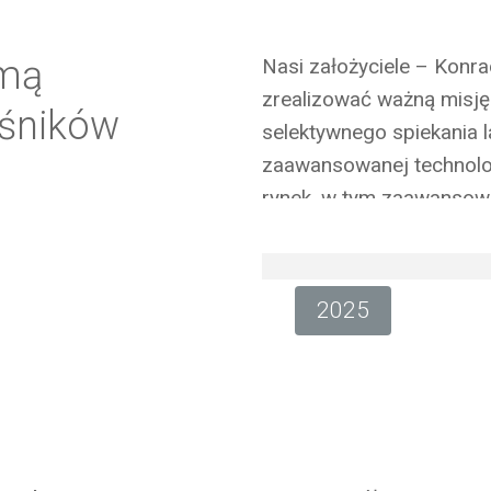
rmą
Nasi założyciele – Konra
zrealizować ważną misję
ośników
selektywnego spiekania 
zaawansowanej technolog
rynek, w tym zaawansow
tylko drogie drukarki pr
euro). Trzej założyciele 
w 2015 roku, wprowadzaj
2025
Lisa. Była to najbardzie
za jedynie kilka tysięcy
naszą linię produktów o 
światowym liderem w tec
którego jesteśmy dumni,