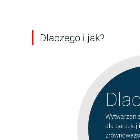
Dlaczego i jak?
Dla
Wytwarzanie
dla bardziej
zrównoważo