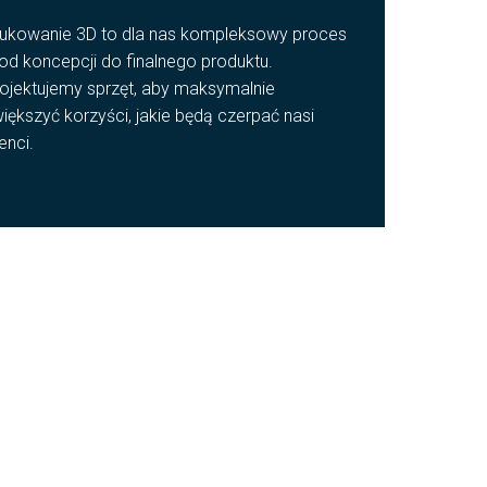
ukowanie 3D to dla nas kompleksowy proces
od koncepcji do finalnego produktu.
ojektujemy sprzęt, aby maksymalnie
iększyć korzyści, jakie będą czerpać nasi
ienci.