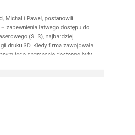
d, Michał i Paweł, postanowili
 – zapewnienia łatwego dostępu do
laserowego (SLS), najbardziej
ii druku 3D. Kiedy firma zawojowała
anym jego segmencie dostępne były
zemysłowe (w wysokości setek tysięcy
postanowili to zmienić i osiągnęli swój cel
ąc pierwszy model Sinterit o nazwie
j dostępna drukarka w technologii SLS –
 euro. Od tamtej pory rozbudowaliśmy
trzy kompaktowe drukarki, czyniąc Sinterit
hnologii SLS.
Kolejnym przełomem, z
 było nasze szybkie przejście ponad