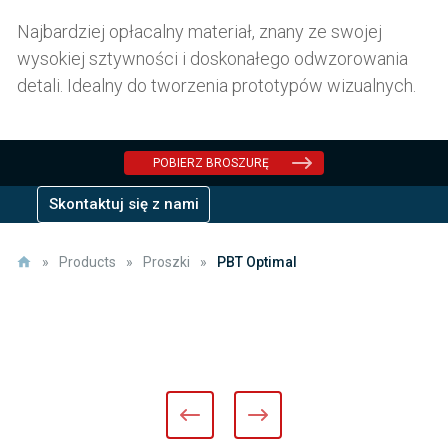
Najbardziej opłacalny materiał, znany ze swojej
wysokiej sztywności i doskonałego odwzorowania
detali. Idealny do tworzenia prototypów wizualnych.
POBIERZ BROSZURĘ
Skontaktuj się z nami
»
Products
»
Proszki
»
PBT Optimal