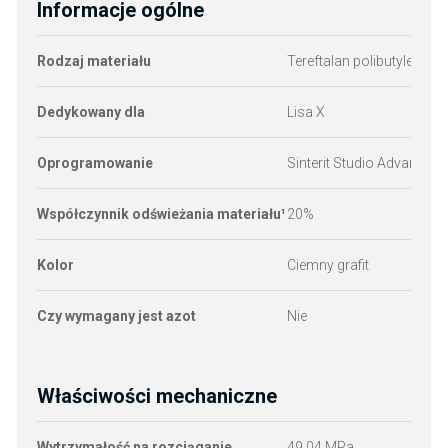
Informacje ogólne
Rodzaj materiału
Tereftalan polibutylenu (
Dedykowany dla
Lisa X
Oprogramowanie
Sinterit Studio Advance
Współczynnik odświeżania materiału¹
20%
Kolor
Ciemny grafit
Czy wymagany jest azot
Nie
Właściwości mechaniczne
Wytrzymałość na rozciąganie
49,04 MPa
N