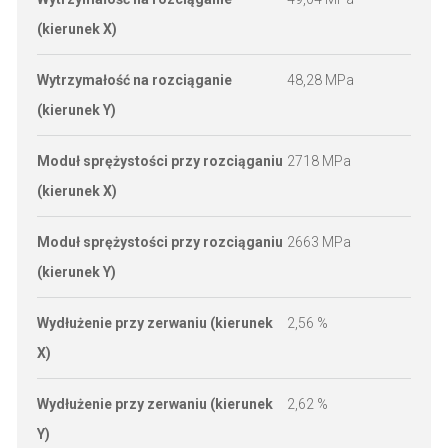
(kierunek X)
Wytrzymałość na rozciąganie
48,28 MPa
N
(kierunek Y)
Moduł sprężystości przy rozciąganiu
2718 MPa
N
(kierunek X)
Moduł sprężystości przy rozciąganiu
2663 MPa
N
(kierunek Y)
Wydłużenie przy zerwaniu (kierunek
2,56 %
N
X)
Wydłużenie przy zerwaniu (kierunek
2,62 %
N
Y)