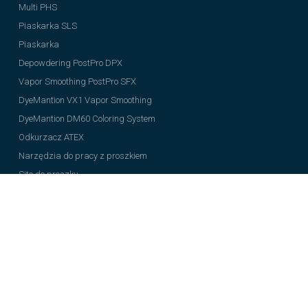
Multi PHS
Piaskarka SLS
Piaskarka
Depowdering PostPro DPX
Vapor Smoothing PostPro SFX
DyeMantion VX1 Vapor Smoothing
DyeMantion DM60 Coloring System
Odkurzacz ATEX
Narzędzia do pracy z proszkiem
Sito do proszku
CADsieve
CADmix II od CADMIA 3D
Generator azotu CADgen PRO
Skaner Peel 3D
Proszki
PA12 ECO