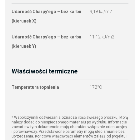
Udarność Charpy’ego – bez karbu
9,18 kJ/m2
N
(kierunek X)
Udarność Charpy’ego – bez karbu
11,12 kJ/m2
N
(kierunek Y)
Właściwości termiczne
Temperatura topnienia
172°C
N
¹ Współczynnik odświeżania oznacza ilość świeżego proszku, którą
należy dodać do niespieczonego materiału po wydruku.
Informacje
zawarte w tym dokumencie mają charakter wyłącznie orientacyjny
i porównawczy. Przedstawione parametry mogą ulec zmianie bez
uprzedzenia. Końcowe właściwości elementów zależą od projektu i