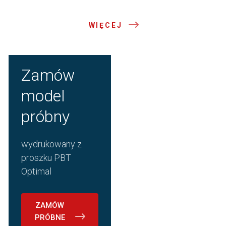
WIĘCEJ
Zamów
model
próbny
wydrukowany z
proszku PBT
Optimal
ZAMÓW
PRÓBNE