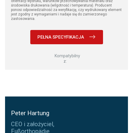
orientacji wydruku, warunków przechowywania materiału oraz
środowiska drukowania (wilgotność i temperatura). Producent
ponosi odpowiedzialność za weryfikację, czy wydrukowany element
jest zgodny z wymaganiami i nadaje się do zamierzonego
zastosowania.
PEŁNA SPECYFIKACJA
Kompatybilny
z:
Peter Hartung
CEO i założyciel,
Fußorthopädie