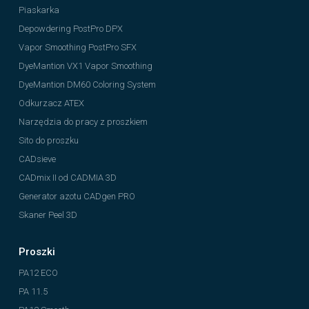
Piaskarka
Depowdering PostPro DPX
Vapor Smoothing PostPro SFX
DyeMantion VX1 Vapor Smoothing
DyeMantion DM60 Coloring System
Odkurzacz ATEX
Narzędzia do pracy z proszkiem
Sito do proszku
CADsieve
CADmix II od CADMIA 3D
Generator azotu CADgen PRO
Skaner Peel 3D
Proszki
PA12 ECO
PA 11.5