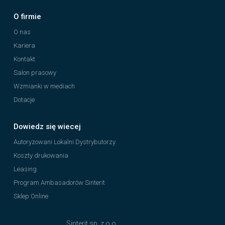
O firmie
O nas
Kariera
Kontakt
Salon prasowy
Wzmianki w mediach
Dotacje
Dowiedz się wiecej
Autoryzowani Lokalni Dystrybutorzy
Koszty drukowania
Leasing
Program Ambasadorów Sinterit
Sklep Online
Sinterit sp. z o.o.