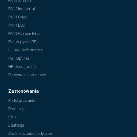
PA12 Smooth
PA12 Industrial
PA11 Onyx
PA11 ESD
PA11 Carbon Fiber
Polipropylen (PP)
FLEXA Performance
PBT Optimal
HP Used (profil)
Porównanie proszków
Zastosowania
Prototypowanie
Produkcja
R&D
Edukacja
Zastosowania medyczne