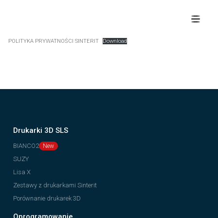
POLITYKA PRYWATNOŚCI SINTERIT
Download
Drukarki 3D SLS
BIANCO2
SUZY
Lisa X
Zestawy z drukarkami Sinterit
Porównanie drukarek 3D
Oprogramowanie