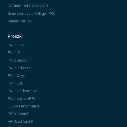
CADmix II od CADMIA 3D
Generator azotu CADgen PRO
Skaner Peel 3D
Proszki
PA12 ECO
PA 11.5
PA12 Smooth
PA12 Industrial
PA11 Onyx
PA11 ESD
PA11 Carbon Fiber
Polipropylen (PP)
FLEXA Performance
PBT Optimal
HP Used (profil)