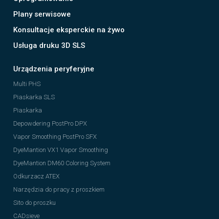
Plany serwisowe
Konsultacje eksperckie na żywo
Usługa druku 3D SLS
Urządzenia peryferyjne
Multi PHS
Piaskarka SLS
Piaskarka
Depowdering PostPro DPX
Vapor Smoothing PostPro SFX
DyeMantion VX1 Vapor Smoothing
DyeMantion DM60 Coloring System
Odkurzacz ATEX
Narzędzia do pracy z proszkiem
Sito do proszku
CADsieve