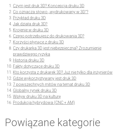
Czym jest druk 3D? Koncepcja druku 3D
Co oznacza słowo „wydrukowany w 3D”?
Przykład druku 3D
Jak działa druk 3D?
Krojenie w druku 3D
Czego potrzebujesz do drukowania 3D?
Korzyści płynące z druku 3D
Czy drukarka 3D jest niebezpieczna? Zrozumienie
prawdziwego ryzyka
Historia druku 3D
Fakty dotyczące druku 3D
Kto korzysta z drukarek 3D? Już nie tylko dla inżynierów
Gdzie wykorzystywany jest druk 3D
7 powszechnych mitów na temat druku 3D
Globalny rynek druku 3D
Wpływ druku 3D na kulturę
Produkcja hybrydowa (CNC + AM)
Powiązane kategorie