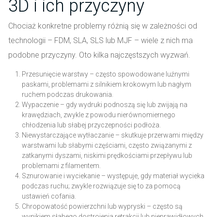
3D i ich przyczyny
Chociaż konkretne problemy różnią się w zależności od
technologii – FDM, SLA, SLS lub MJF – wiele z nich ma
podobne przyczyny. Oto kilka najczęstszych wyzwań.
Przesunięcie warstwy – często spowodowane luźnymi
paskami, problemami z silnikiem krokowym lub nagłym
ruchem podczas drukowania.
Wypaczenie – gdy wydruki podnoszą się lub zwijają na
krawędziach, zwykle z powodu nierównomiernego
chłodzenia lub słabej przyczepności podłoża.
Niewystarczające wytłaczanie – skutkuje przerwami między
warstwami lub słabymi częściami, często związanymi z
zatkanymi dyszami, niskimi prędkościami przepływu lub
problemami z filamentem.
Sznurowanie i wyciekanie – występuje, gdy materiał wycieka
podczas ruchu; zwykle rozwiązuje się to za pomocą
ustawień cofania.
Chropowatość powierzchni lub wypryski – często są
wynikiem słabego dostrojenia retrakcji lub nieprawidłowych