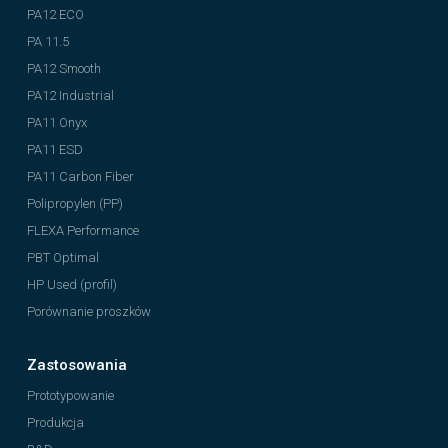
PA12 ECO
PA 11.5
PA12 Smooth
PA12 Industrial
PA11 Onyx
PA11 ESD
PA11 Carbon Fiber
Polipropylen (PP)
FLEXA Performance
PBT Optimal
HP Used (profil)
Porównanie proszków
Zastosowania
Prototypowanie
Produkcja