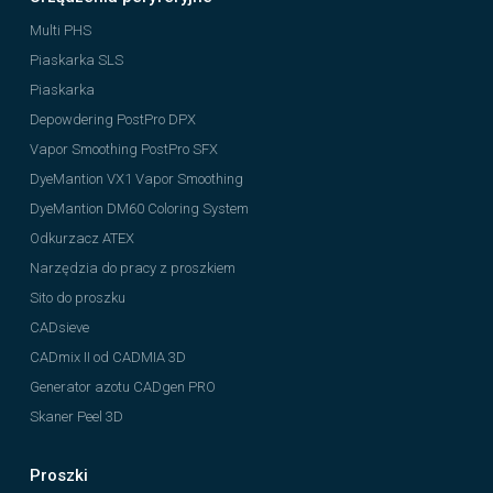
Multi PHS
Piaskarka SLS
Piaskarka
Depowdering PostPro DPX
Vapor Smoothing PostPro SFX
DyeMantion VX1 Vapor Smoothing
DyeMantion DM60 Coloring System
Odkurzacz ATEX
Narzędzia do pracy z proszkiem
Sito do proszku
CADsieve
CADmix II od CADMIA 3D
Generator azotu CADgen PRO
Skaner Peel 3D
Proszki