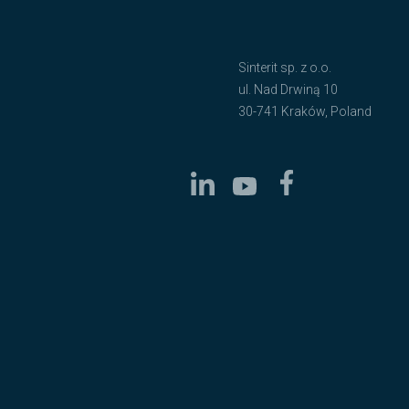
Sinterit sp. z o.o.
ul. Nad Drwiną 10
30-741 Kraków, Poland