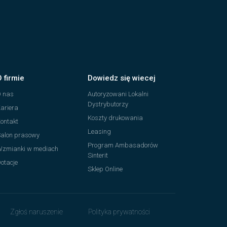
O firmie
Dowiedz się wiecej
 nas
Autoryzowani Lokalni
Dystrybutorzy
ariera
Koszty drukowania
ontakt
Leasing
alon prasowy
Program Ambasadorów
zmianki w mediach
Sinterit
otacje
Sklep Online
Zgłoś naruszenie
Polityka prywatności