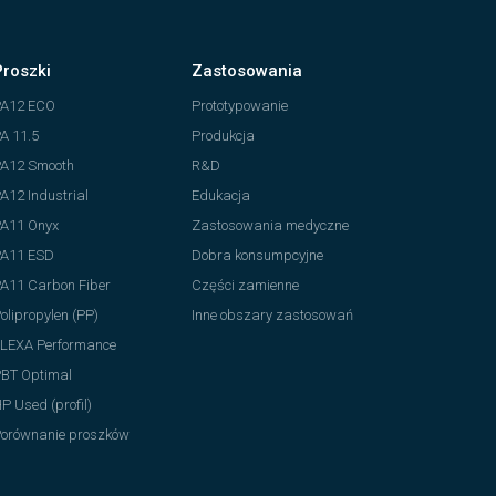
Proszki
Zastosowania
PA12 ECO
Prototypowanie
A 11.5
Produkcja
A12 Smooth
R&D
A12 Industrial
Edukacja
A11 Onyx
Zastosowania medyczne
PA11 ESD
Dobra konsumpcyjne
A11 Carbon Fiber
Części zamienne
olipropylen (PP)
Inne obszary zastosowań
LEXA Performance
BT Optimal
P Used (profil)
orównanie proszków