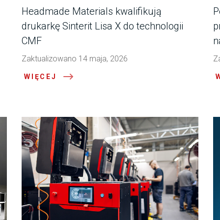
Headmade Materials kwalifikują
P
drukarkę Sinterit Lisa X do technologii
p
CMF
n
Zaktualizowano 14 maja, 2026
Z
WIĘCEJ