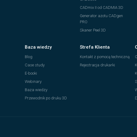
CADmix II od CADMIA 3D
Generator azotu CADgen
PRO
Skaner Peel 3D
Baza wiedzy
Strefa Klienta
Blog
Kontakt z pomocą techniczną
O
Case study
Rejestracja drukarki
K
E-booki
K
Webinary
S
Baza wiedzy
W
Przewodnik po druku 3D
D