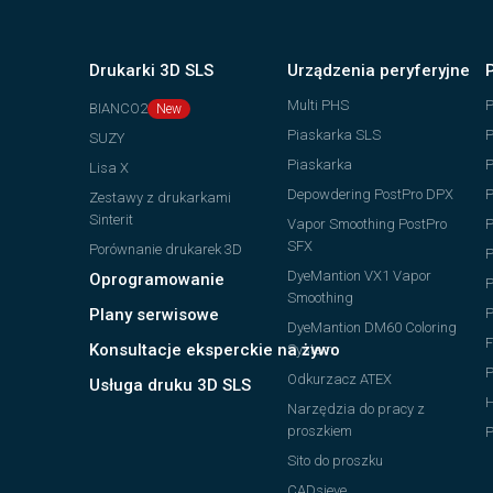
Drukarki 3D SLS
Urządzenia peryferyjne
Multi PHS
BIANCO2
Piaskarka SLS
P
SUZY
Piaskarka
P
Lisa X
Depowdering PostPro DPX
P
Zestawy z drukarkami
Sinterit
Vapor Smoothing PostPro
P
SFX
Porównanie drukarek 3D
DyeMantion VX1 Vapor
Oprogramowanie
P
Smoothing
Plany serwisowe
P
DyeMantion DM60 Coloring
F
Konsultacje eksperckie na żywo
System
P
Odkurzacz ATEX
Usługa druku 3D SLS
H
Narzędzia do pracy z
proszkiem
P
Sito do proszku
CADsieve