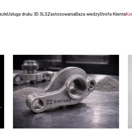
szki
Usługa druku 3D SLS
Zastosowania
Baza wiedzy
Strefa Klienta
Ko