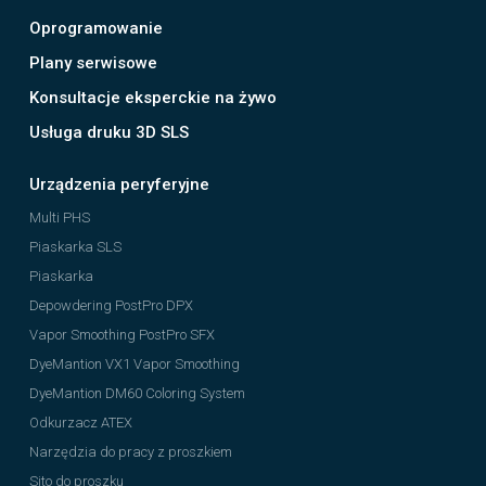
Oprogramowanie
Plany serwisowe
Konsultacje eksperckie na żywo
Usługa druku 3D SLS
Urządzenia peryferyjne
Multi PHS
Piaskarka SLS
Piaskarka
Depowdering PostPro DPX
Vapor Smoothing PostPro SFX
DyeMantion VX1 Vapor Smoothing
DyeMantion DM60 Coloring System
Odkurzacz ATEX
Narzędzia do pracy z proszkiem
Sito do proszku