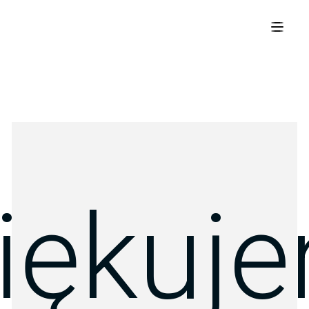
iękuj