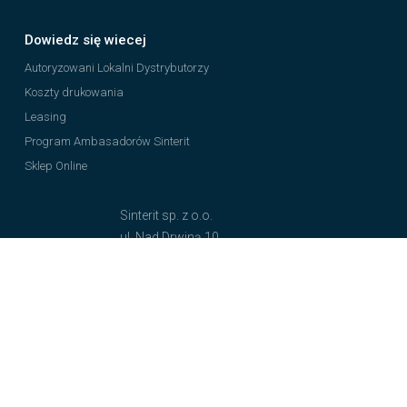
Dowiedz się wiecej
Autoryzowani Lokalni Dystrybutorzy
Koszty drukowania
Leasing
Program Ambasadorów Sinterit
Sklep Online
Sinterit sp. z o.o.
ul. Nad Drwiną 10
30-741 Kraków, Poland