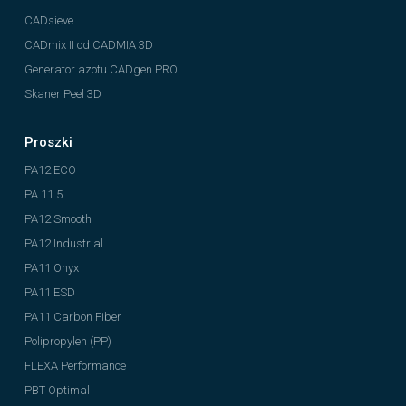
CADsieve
CADmix II od CADMIA 3D
Generator azotu CADgen PRO
Skaner Peel 3D
Proszki
PA12 ECO
PA 11.5
PA12 Smooth
PA12 Industrial
PA11 Onyx
PA11 ESD
PA11 Carbon Fiber
Polipropylen (PP)
FLEXA Performance
PBT Optimal