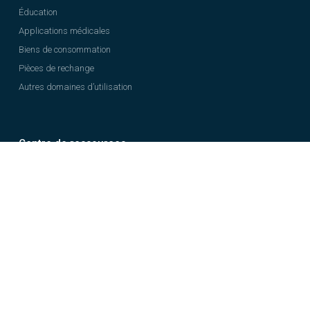
Éducation
Applications médicales
Biens de consommation
Pièces de rechange
Autres domaines d’utilisation
Centre de ressources
Blog
Études de cas
E-books
Webinaires
Base de connaissances
Guide de l’impression 3D
Espace client