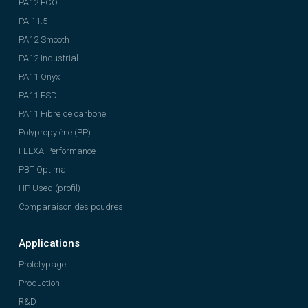
PA12 ECO
PA 11.5
PA12 Smooth
PA12 Industrial
PA11 Onyx
PA11 ESD
PA11 Fibre de carbone
Polypropylène (PP)
FLEXA Performance
PBT Optimal
HP Used (profil)
Comparaison des poudres
Applications
Prototypage
Production
R&D