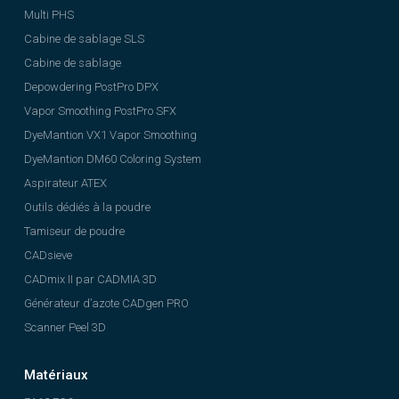
Multi PHS
Cabine de sablage SLS
Cabine de sablage
Depowdering PostPro DPX
Vapor Smoothing PostPro SFX
DyeMantion VX1 Vapor Smoothing
DyeMantion DM60 Coloring System
Aspirateur ATEX
Outils dédiés à la poudre
Tamiseur de poudre
CADsieve
CADmix II par CADMIA 3D
Générateur d’azote CADgen PRO
Scanner Peel 3D
Matériaux