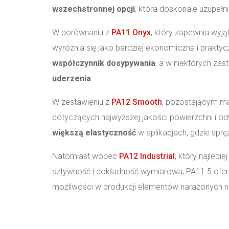
wszechstronnej opcji
, która doskonale uzupełnia
W porównaniu z
PA11 Onyx
, który zapewnia wyj
wyróżnia się jako bardziej ekonomiczna i praktyc
współczynnik dosypywania
, a w niektórych za
uderzenia
.
W zestawieniu z
PA12 Smooth
, pozostającym m
dotyczących najwyższej jakości powierzchni i o
większą elastyczność
w aplikacjach, gdzie spr
Natomiast wobec
PA12 Industrial
, który najlep
sztywność i dokładność wymiarowa, PA11.5 ofer
możliwości w produkcji elementów narażonych n