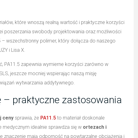
iałów, które wnoszą realną wartość i praktyczne korzyści
idei poszerzania swobody projektowania oraz możliwości
 – wszechstronny polimer, który dołącza do naszego
ZY i Lisa X.
ść, PA11.5 zapewnia wymierne korzyści zarówno w
SLS, jeszcze mocniej wspierając naszą misję
wiązań wytwarzania addytywnego.
ę – praktyczne zastosowania
j ceny
sprawia, że
PA11.5
to materiał doskonale
rze medycznym idealnie sprawdza się w
ortezach i
we znaczenie mają odporność na powtarzalne obciążenia i