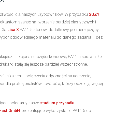
możliwości dla naszych użytkowników. W przypadku
SUZY
ektantom szansę na tworzenie bardziej elastycznych i
 Dla
Lisa X
PA11.5 stanowi dodatkowy polimer łączący
wybór odpowiedniego materiału do danego zadania – bez
dukujesz funkcjonalne części końcowe, PA11.5 sprawia, że
ukarki stają się jeszcze bardziej wszechstronne.
ęki unikalnemu połączeniu odporności na uderzenia,
bór dla profesjonalistów i twórców, którzy oczekują więcej
aktyce, polecamy nasze
studium przypadku
 Hast GmbH
, prezentujące wykorzystanie PA11.5 do