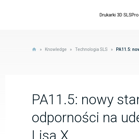
Drukarki 3D SLS
Pro
»
Knowledge
»
Technologia SLS
»
PA11.5: no
PA11.5: nowy stan
odporności na ud
Lisa X