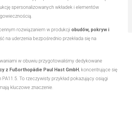
dukcję spersonalizowanych wkładek i elementów
ugowiecznością.
e cennym rozwiązaniem w produkcji
obudów, pokryw i
ść na uderzenia bezpośrednio przekłada się na
sowaniami w obuwiu przygotowaliśmy dedykowane
cy z Fußorthopädie Paul Hast GmbH
, koncentrujące się
 PA11.5. To rzeczywisty przykład pokazujący osiągi
ć mają kluczowe znaczenie.