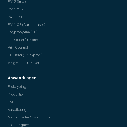
PA12 Smooth
PA11 Onyx
PA11 ESD
PA11 CF (Carbonfaser)
Polypropylene (PP)
FLEXA Performance
PBT Optimal
HP Used (Druckprofil)
Vergleich der Pulver
Anwendungen
Prototyping
Produktion
F&E
Ausbildung
Medizinische Anwendungen
Konsumgüter