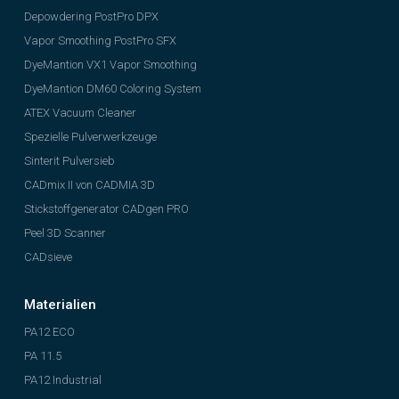
Depowdering PostPro DPX
Vapor Smoothing PostPro SFX
DyeMantion VX1 Vapor Smoothing
DyeMantion DM60 Coloring System
ATEX Vacuum Cleaner
Spezielle Pulverwerkzeuge
Sinterit Pulversieb
CADmix II von CADMIA 3D
Stickstoffgenerator CADgen PRO
Peel 3D Scanner
CADsieve
Materialien
PA12 ECO
PA 11.5
PA12 Industrial