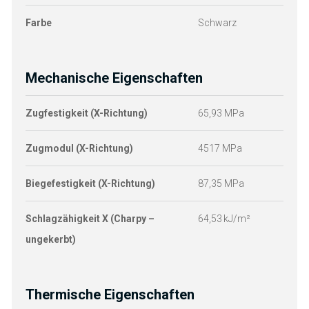
Farbe
Schwarz
Mechanische Eigenschaften
Zugfestigkeit (X-Richtung)
65,93 MPa
N
Zugmodul (X-Richtung)
4517 MPa
N
Biegefestigkeit (X-Richtung)
87,35 MPa
N
Schlagzähigkeit X (Charpy –
64,53 kJ/m²
N
ungekerbt)
Thermische Eigenschaften