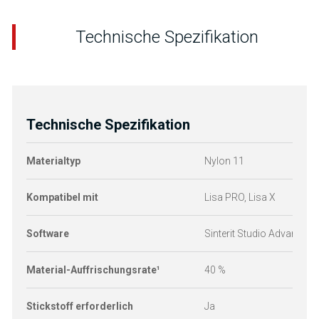
Technische Spezifikation
Technische Spezifikation
V
Materialtyp
Nylon 11
Kompatibel mit
Lisa PRO, Lisa X
Software
Sinterit Studio Advanced
Material-Auffrischungsrate¹
40 %
Stickstoff erforderlich
Ja