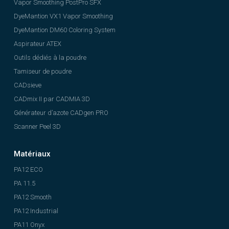
Vapor Smoothing PostPro SFX
DyeMantion VX1 Vapor Smoothing
DyeMantion DM60 Coloring System
Aspirateur ATEX
Outils dédiés à la poudre
Tamiseur de poudre
CADsieve
CADmix II par CADMIA 3D
Générateur d’azote CADgen PRO
Scanner Peel 3D
Matériaux
PA12 ECO
PA 11.5
PA12 Smooth
PA12 Industrial
PA11 Onyx