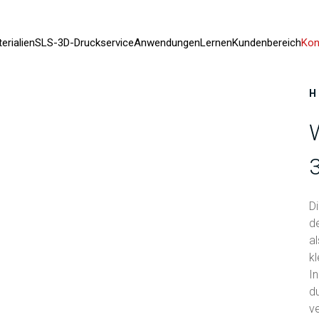
erialien
SLS-3D-Druckservice
Anwendungen
Lernen
Kundenbereich
Kon
H
Di
d
a
kl
In
du
v