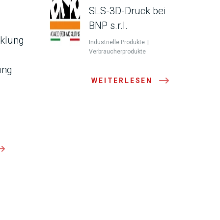
SLS-3D-Druck bei
BNP s.r.l.
cklung
Industrielle Produkte
Verbraucherprodukte
ung
WEITERLESEN