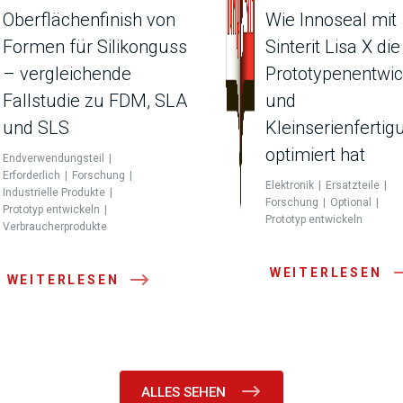
Oberflächenfinish von
Wie Innoseal mit
Formen für Silikonguss
Sinterit Lisa X die
– vergleichende
Prototypenentwi
Fallstudie zu FDM, SLA
und
und SLS
Kleinserienfertig
optimiert hat
Endverwendungsteil
Erforderlich
Forschung
Elektronik
Ersatzteile
Industrielle Produkte
Forschung
Optional
Prototyp entwickeln
Prototyp entwickeln
Verbraucherprodukte
WEITERLESEN
WEITERLESEN
ALLES SEHEN