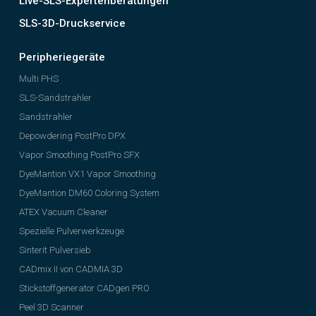
Live-SLS-Expertenberatungen
SLS-3D-Druckservice
Peripheriegeräte
Multi PHS
SLS-Sandstrahler
Sandstrahler
Depowdering PostPro DPX
Vapor Smoothing PostPro SFX
DyeMantion VX1 Vapor Smoothing
DyeMantion DM60 Coloring System
ATEX Vacuum Cleaner
Spezielle Pulverwerkzeuge
Sinterit Pulversieb
CADmix II von CADMIA 3D
Stickstoffgenerator CADgen PRO
Peel 3D Scanner