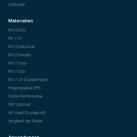
CADsieve
Materialien
PA12 ECO
PA 11.5
PA12 Industrial
PA12 Smooth
PA11 Onyx
PA11 ESD
PA11 CF (Carbonfaser)
Polypropylene (PP)
FLEXA Performance
PBT Optimal
HP Used (Druckprofil)
Vergleich der Pulver