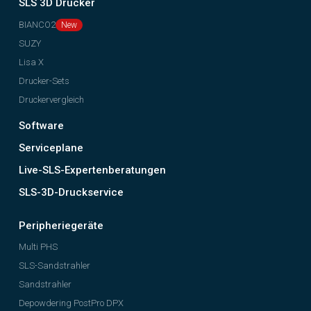
SLS 3D Drucker
BIANCO2
SUZY
Lisa X
Drucker-Sets
Druckervergleich
Software
Serviceplane
Live-SLS-Expertenberatungen
SLS-3D-Druckservice
Peripheriegeräte
Multi PHS
SLS-Sandstrahler
Sandstrahler
Depowdering PostPro DPX