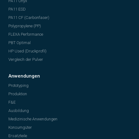
PA11 Onyx
PA11 ESD
PA11 CF (Carbonfaser)
Polypropylene (PP)
FLEXA Performance
PBT Optimal
HP Used (Druckprofil)
Vergleich der Pulver
Anwendungen
Prototyping
Produktion
F&E
Ausbildung
Medizinische Anwendungen
Konsumgüter
Ersatzteile