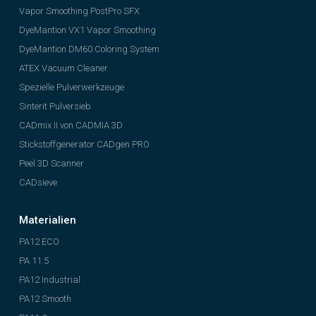
Vapor Smoothing PostPro SFX
DyeMantion VX1 Vapor Smoothing
DyeMantion DM60 Coloring System
ATEX Vacuum Cleaner
Spezielle Pulverwerkzeuge
Sinterit Pulversieb
CADmix II von CADMIA 3D
Stickstoffgenerator CADgen PRO
Peel 3D Scanner
CADsieve
Materialien
PA12 ECO
PA 11.5
PA12 Industrial
PA12 Smooth