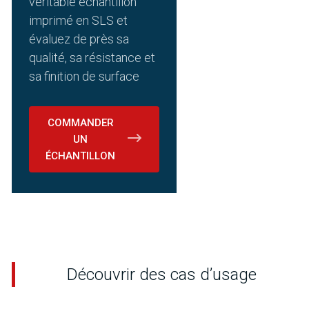
véritable échantillon
imprimé en SLS et
évaluez de près sa
qualité, sa résistance et
sa finition de surface
COMMANDER
UN
ÉCHANTILLON
Découvrir des cas d’usage