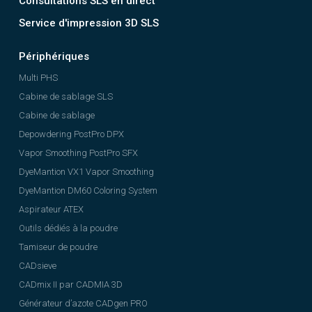
Consultations SLS en direct
Service d'impression 3D SLS
Périphériques
Multi PHS
Cabine de sablage SLS
Cabine de sablage
Depowdering PostPro DPX
Vapor Smoothing PostPro SFX
DyeMantion VX1 Vapor Smoothing
DyeMantion DM60 Coloring System
Aspirateur ATEX
Outils dédiés à la poudre
Tamiseur de poudre
CADsieve
CADmix II par CADMIA 3D
Générateur d’azote CADgen PRO