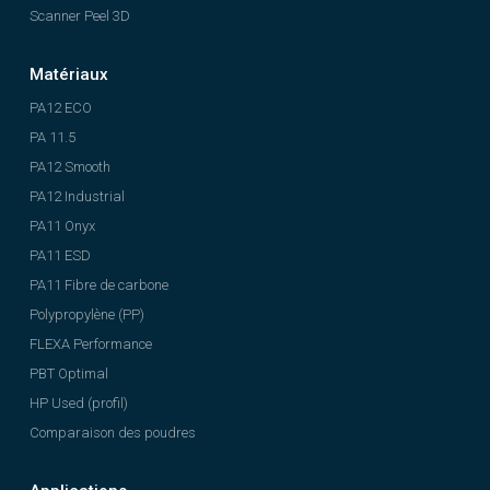
Scanner Peel 3D
Matériaux
PA12 ECO
PA 11.5
PA12 Smooth
PA12 Industrial
PA11 Onyx
PA11 ESD
PA11 Fibre de carbone
Polypropylène (PP)
FLEXA Performance
PBT Optimal
HP Used (profil)
Comparaison des poudres