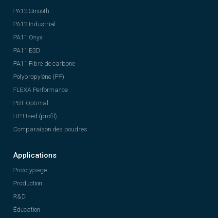
PA12 Smooth
PA12 Industrial
PA11 Onyx
PA11 ESD
PA11 Fibre de carbone
Polypropylène (PP)
FLEXA Performance
PBT Optimal
HP Used (profil)
Comparaison des poudres
Applications
Prototypage
Production
R&D
Éducation