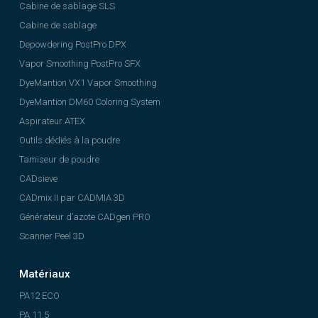
Cabine de sablage SLS
Cabine de sablage
Depowdering PostPro DPX
Vapor Smoothing PostPro SFX
DyeMantion VX1 Vapor Smoothing
DyeMantion DM60 Coloring System
Aspirateur ATEX
Outils dédiés à la poudre
Tamiseur de poudre
CADsieve
CADmix II par CADMIA 3D
Générateur d’azote CADgen PRO
Scanner Peel 3D
Matériaux
PA12 ECO
PA 11.5