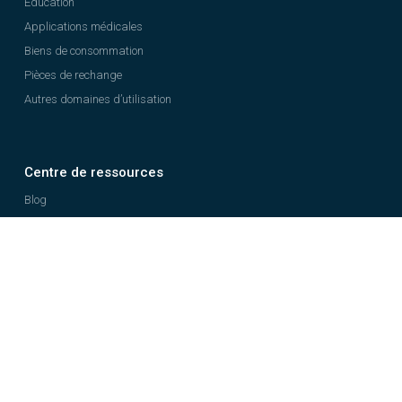
Éducation
Applications médicales
Biens de consommation
Pièces de rechange
Autres domaines d’utilisation
Centre de ressources
Blog
Études de cas
E-books
Webinaires
Base de connaissances
Guide de l’impression 3D
Espace client
Contacter le support