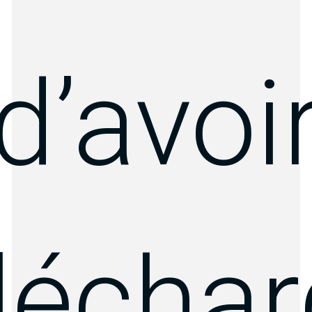
d’avoi
lécha