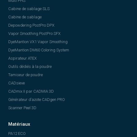
Multi PHS
Cabine de sablage SLS
Cabine de sablage
Depowdering PostPro DPX
Vapor Smoothing PostPro SFX
DyeMantion VX1 Vapor Smoothing
DyeMantion DM60 Coloring System
Aspirateur ATEX
Outils dédiés à la poudre
Tamiseur de poudre
CADsieve
CADmix II par CADMIA 3D
Générateur d’azote CADgen PRO
Scanner Peel 3D
Matériaux
PA12 ECO