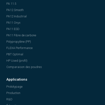
PA 11.5
PA12 Smooth
PA12 Industrial
PA11 Onyx
PA11 ESD
PA11 Fibre de carbone
Polypropylène (PP)
FLEXA Performance
PBT Optimal
HP Used (profil)
Comparaison des poudres
Applications
Prototypage
Production
R&D