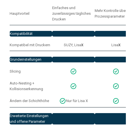
Einfaches und
Mehr Kontrolle über
Hauptvorteil
zuverlässiges tägliches
Prozessparameter
Drucken
Kompatibilität
Kompatibel mit Druckern
SUZY, Lisa
X
Lisa
X
Grundeinstellungen
Slicing
Auto-Nesting +
Kollisionserkennung
Ändern der Schichthöhe
Nur für Lisa X
Erweiterte Einstellungen
und offene Parameter