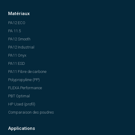
Matériaux
PA12 ECO
PA 11.5
PA12 Smooth
PA12 Industrial
PA11 Onyx
PA11 ESD
PA11 Fibre de carbone
Polypropylène (PP)
FLEXA Performance
PBT Optimal
HP Used (profil)
Comparaison des poudres
Applications