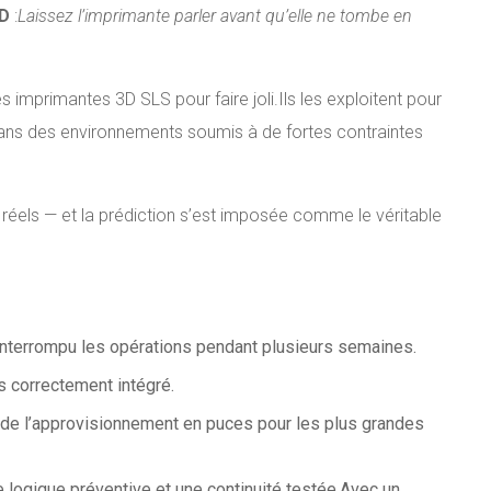
3D
:
Laissez l’imprimante parler avant qu’elle ne tombe en
es imprimantes 3D SLS pour faire joli.
Ils les exploitent pour
 dans des environnements soumis à de fortes contraintes
éels — et la prédiction s’est imposée comme le véritable
interrompu les opérations pendant plusieurs semaines.
 correctement intégré.
êt de l’approvisionnement en puces pour les plus grandes
 logique préventive et une continuité testée.
Avec un