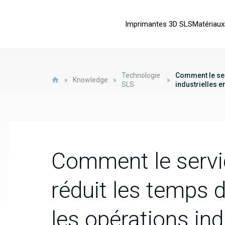
Imprimantes 3D SLS
Matériaux
Technologie
Comment le ser
»
Knowledge
»
»
SLS
industrielles 
Comment le servi
réduit les temps d
les opérations ind