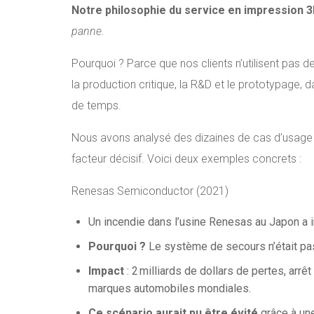
Notre philosophie du service en impression 
panne.
Pourquoi ? Parce que nos clients n’utilisent pas d
la production critique, la R&D et le prototypage,
de temps.
Nous avons analysé des dizaines de cas d’usage r
facteur décisif. Voici deux exemples concrets :
Renesas Semiconductor (2021)
Un incendie dans l’usine Renesas au Japon a 
Pourquoi ?
Le système de secours n’était pas
Impact
: 2 milliards de dollars de pertes, arr
marques automobiles mondiales.
Ce scénario aurait pu être évité
grâce à une