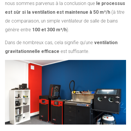
nous sommes parvenus à la conclusion que
le processus
est sûr si la ventilation est maintenue à 50 m³/h
(à titre
de comparaison, un simple ventilateur de salle de bains
génère entre
100 et 300 m³/h
).
Dans de nombreux cas, cela signifie qu’une
ventilation
gravitationnelle efficace
est suffisante.