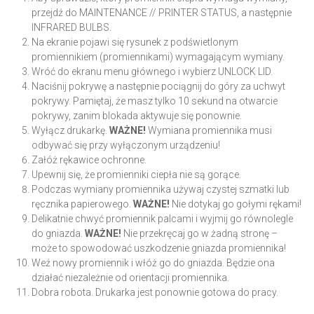
przejdź do MAINTENANCE // PRINTER STATUS, a następnie
INFRARED BULBS.
Na ekranie pojawi się rysunek z podświetlonym
promiennikiem (promiennikami) wymagającym wymiany.
Wróć do ekranu menu głównego i wybierz UNLOCK LID.
Naciśnij pokrywę a następnie pociągnij do góry za uchwyt
pokrywy. Pamiętaj, że masz tylko 10 sekund na otwarcie
pokrywy, zanim blokada aktywuje się ponownie.
Wyłącz drukarkę.
WAŻNE!
Wymiana promiennika musi
odbywać się przy wyłączonym urządzeniu!
Załóż rękawice ochronne.
Upewnij się, że promienniki ciepła nie są gorące.
Podczas wymiany promiennika używaj czystej szmatki lub
ręcznika papierowego.
WAŻNE!
Nie dotykaj go gołymi rękami!
Delikatnie chwyć promiennik palcami i wyjmij go równolegle
do gniazda.
WAŻNE!
Nie przekręcaj go w żadną stronę –
może to spowodować uszkodzenie gniazda promiennika!
Weź nowy promiennik i włóż go do gniazda. Będzie ona
działać niezależnie od orientacji promiennika.
Dobra robota. Drukarka jest ponownie gotowa do pracy.