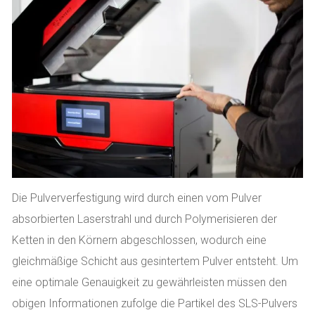
Die Pulververfestigung wird durch einen vom Pulver
absorbierten Laserstrahl und durch Polymerisieren der
Ketten in den Körnern abgeschlossen, wodurch eine
gleichmäßige Schicht aus gesintertem Pulver entsteht. Um
eine optimale Genauigkeit zu gewährleisten müssen den
obigen Informationen zufolge die Partikel des SLS-Pulvers