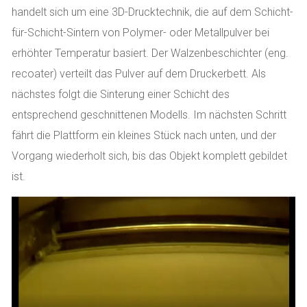
handelt sich um eine 3D-Drucktechnik, die auf dem Schicht-
für-Schicht-Sintern von Polymer- oder Metallpulver bei
erhöhter Temperatur basiert. Der Walzenbeschichter (eng.
recoater) verteilt das Pulver auf dem Druckerbett. Als
nächstes folgt die Sinterung einer Schicht des
entsprechend geschnittenen Modells. Im nächsten Schritt
fährt die Plattform ein kleines Stück nach unten, und der
Vorgang wiederholt sich, bis das Objekt komplett gebildet
ist.